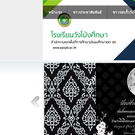
หน้าแรก
ข่าวประชาสัมพันธ์
ข่าวรอบรั้ววัง
าสิริกิติ์ พระบรม
บรมราชชนนีพันปีหลวง
สมเด็จพระนางเจ้าสิริกิติ์ พระบรม
พันปีหลวง ร่วมรำลึกถึงพระ
ามอาลัย ข้าพระพุทธเจ้า ผู้บริหาร