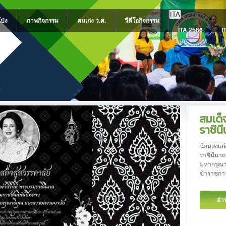
ITA
โป่ง
ภาพกิจกรรม
คนเก่ง ว.ศ.
วีดีโอกิจกรรม
ITA 2566
I