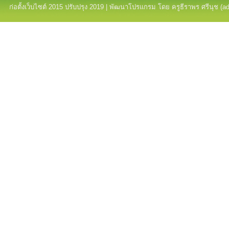
ก่อตั้งเว็บไซต์ 2015 ปรับปรุง 2019 | พัฒนาโปรแกรม โดย ครูธีราพร ศรีนุช (a