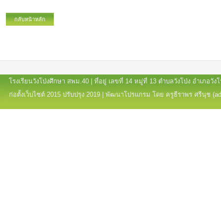
กลับหน้าหลัก
โรงเรียนวังโป่งศึกษา สพม.40 | ที่อยู่ เลขที่ 14 หมู่ที่ 13 ตำบลวังโป่ง อำเภอ
ก่อตั้งเว็บไซต์ 2015 ปรับปรุง 2019 | พัฒนาโปรแกรม โดย ครูธีราพร ศรีนุช (a