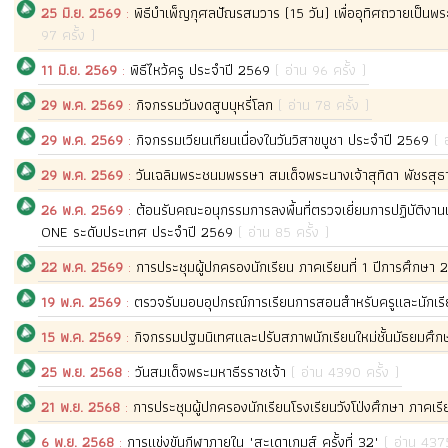
25 มิ.ย. 2569
:
พิธีบำเพ็ญกุศลปัณรสมวาร (15 วัน) เพื่ออุทิศถวายเป็นพร
97 ครั้ง )
11 มิ.ย. 2569
:
พิธีไหว้ครู ประจำปี 2569
( อ่าน 96 ครั้ง )
29 พ.ค. 2569
:
กิจกรรมวันงดสูบบุหรี่โลก
( อ่าน 78 ครั้ง )
29 พ.ค. 2569
:
กิจกรรมเวียนเทียนเนื่องในวันวิสาขบูชา ประจำปี 2569
( 
29 พ.ค. 2569
:
วันเฉลิมพระชนมพรรษา สมเด็จพระนางเจ้าสุทิดา พัชรสุ
26 พ.ค. 2569
:
ต้อนรับคณะอนุกรรมการลงพื้นที่ตรวจเยี่ยมการปฏิบั
ONE ระดับประเทศ ประจำปี 2569
( อ่าน 85 ครั้ง )
22 พ.ค. 2569
:
การประชุมผู้ปกครองนักเรียน ภาคเรียนที่ 1 ปีการศึกษา
19 พ.ค. 2569
:
ตรวจรับมอบอุปกรณ์การเรียนการสอนสำหรับครูและนักเร
15 พ.ค. 2569
:
กิจกรรมปฐมนิเทศและปรับสภาพนักเรียนใหม่ชั้นมัธยมศึก
25 พ.ย. 2568
:
วันสมเด็จพระมหาธีรราชเจ้า
( อ่าน 4390 ครั้ง )
21 พ.ย. 2568
:
การประชุมผู้ปกครองนักเรียนโรงเรียนวังโป่งศึกษา ภาคเร
6 พ.ย. 2568
:
การแข่งขันกีฬาภายใน "สะเดาเกมส์ ครั้งที่ 32"
( อ่าน 4375