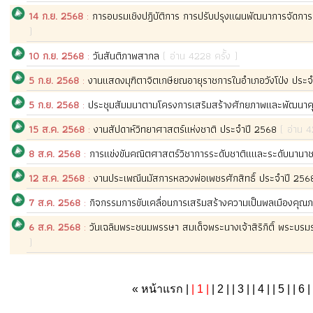
14 ก.ย. 2568
:
การอบรมเชิงปฎิบัติการ การปรับปรุงแผนพัฒนาการจัดก
)
10 ก.ย. 2568
:
วันสันติภาพสากล
( อ่าน 4228 ครั้ง )
5 ก.ย. 2568
:
งานแสดงมุฑิตาจิตเกษียณอายุราชการในอำเภอวังโป่ง ประ
5 ก.ย. 2568
:
ประชุมสัมมนาตามโครงการเสริมสร้างศักยภาพและพัฒนาคุ
15 ส.ค. 2568
:
งานสัปดาห์วิทยาศาสตร์แห่งชาติ ประจำปี 2568
( อ่าน 4
8 ส.ค. 2568
:
การแข่งขันคณิตศาสตร์วิชาการระดับชาติแและระดับนานาชาต
12 ส.ค. 2568
:
งานประเพณีนมัสการหลวงพ่อเพชรศักสิทธิ์ ประจำปี 25
7 ส.ค. 2568
:
กิจกรรมการขับเคลื่อนการเสริมสร้างความเป็นพลเมืองค
6 ส.ค. 2568
:
วันเฉลิมพระชนมพรรษา สมเด็จพระนางเจ้าสิริกิติ์ พระบร
)
«
หน้าแรก |
| 1 |
| 2 |
| 3 |
| 4 |
| 5 |
| 6 |