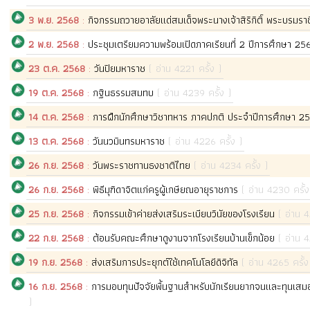
3 พ.ย. 2568
:
กิจกรรมถวายอาลัยแด่สมเด็จพระนางเจ้าสิริกิติ์ พระบรมร
2 พ.ย. 2568
:
ประชุมเตรียมความพร้อมเปิดภาคเรียนที่ 2 ปีการศึกษา 2
23 ต.ค. 2568
:
วันปิยมหาราช
( อ่าน 4221 ครั้ง )
19 ต.ค. 2568
:
กฐินธรรมสมทบ
( อ่าน 4239 ครั้ง )
14 ต.ค. 2568
:
การฝึกนักศึกษาวิชาทหาร ภาคปกติ ประจำปีการศึกษา 
13 ต.ค. 2568
:
วันนวมินทรมหาราช
( อ่าน 4226 ครั้ง )
26 ก.ย. 2568
:
วันพระราชทานธงชาติไทย
( อ่าน 4234 ครั้ง )
26 ก.ย. 2568
:
พิธีมุฑิดาจิตแก่ครูผู้เกษียณอายุราชการ
( อ่าน 4230 ครั้ง
25 ก.ย. 2568
:
กิจกรรมเข้าค่ายส่งเสริมระเบียบวินัยของโรงเรียน
( อ่าน 4
22 ก.ย. 2568
:
ต้อนรับคณะศึกษาดูงานจากโรงเรียนบ้านเข็กน้อย
( อ่าน 4
19 ก.ย. 2568
:
ส่งเสริมการประยุกต์ใช้เทคโนโลยีดิจิทัล
( อ่าน 4265 ครั้ง
16 ก.ย. 2568
:
การมอบทุนปัจจัยพื้นฐานสำหรับนักเรียนยากจนและทุนเสม
)