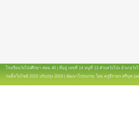
โรงเรียนวังโป่งศึกษา สพม.40 | ที่อยู่ เลขที่ 14 หมู่ที่ 13 ตำบลวังโป่ง อำเภอ
ก่อตั้งเว็บไซต์ 2015 ปรับปรุง 2019 | พัฒนาโปรแกรม โดย ครูธีราพร ศรีนุช (a