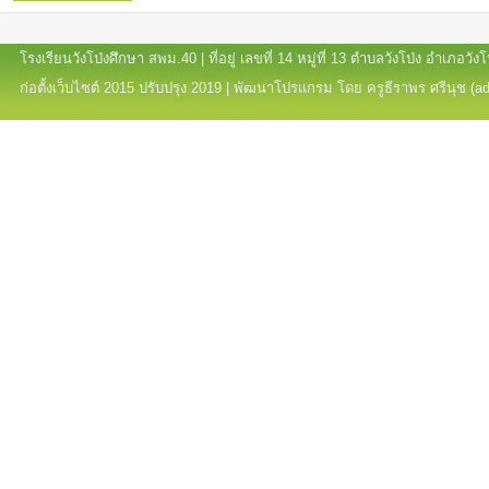
โรงเรียนวังโป่งศึกษา สพม.40 | ที่อยู่ เลขที่ 14 หมู่ที่ 13 ตำบลวังโป่ง อำเภอ
ก่อตั้งเว็บไซต์ 2015 ปรับปรุง 2019 | พัฒนาโปรแกรม โดย ครูธีราพร ศรีนุช (a